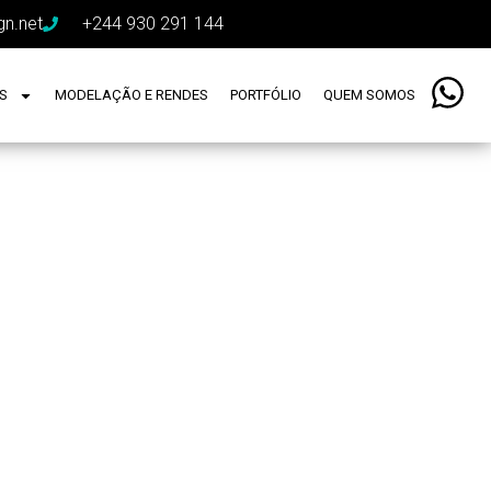
gn.net
+244 930 291 144
ES
MODELAÇÃO E RENDES
PORTFÓLIO
QUEM SOMOS