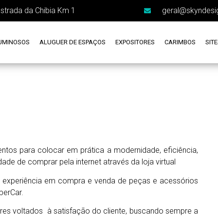
estrada da Chibia Km 1
geral@skyndesi
UMINOSOS
ALUGUER DE ESPAÇOS
EXPOSITORES
CARIMBOS
SIT
ntos para colocar em prática a modernidade, eficiência,
ade de comprar pela internet através da loja virtual
experiência em compra e venda de peças e acessórios
iperCar.
es voltados à satisfação do cliente, buscando sempre a