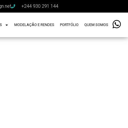
gn.net
+244 930 291 144
ES
MODELAÇÃO E RENDES
PORTFÓLIO
QUEM SOMOS