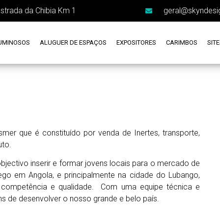
estrada da Chibia Km 1
geral@skyndesi
UMINOSOS
ALUGUER DE ESPAÇOS
EXPOSITORES
CARIMBOS
SIT
smer que é constituído por venda de Inertes, transporte,
uto.
ectivo inserir e formar jovens locais para o mercado de
go em Angola, e principalmente na cidade do Lubango,
, competência e qualidade. Com uma equipe técnica e
ns de desenvolver o nosso grande e belo país.